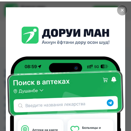
Доруи ман
✕
Установить
Найти лекарства стало еще легче.
ЗЕЛЕНКА СПИРТОВЫЙ
1% 25МЛ
ЗЕЛЕНКА СПИРТОВЫЙ 1% 25МЛ можно купить
или заказать в аптеках, Самсон фарм по цене от
2.00 TJS в Душанбе и других городах
Таджикистана
Цена: от
2.00 TJS