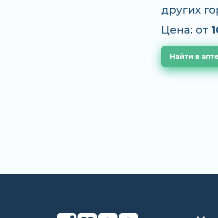
других г
Цена: от
1
Найти в апт