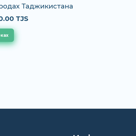
ородах Таджикистана
0.00 TJS
еках