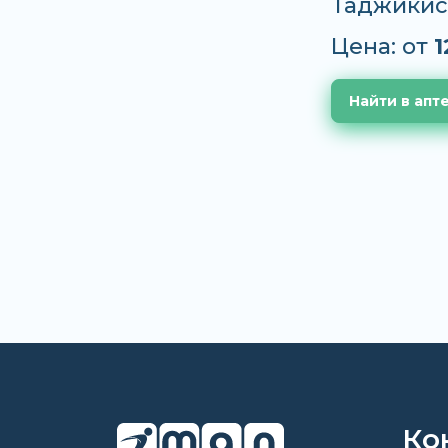
Таджикис
Цена: от
1
Найти в апт
Ко