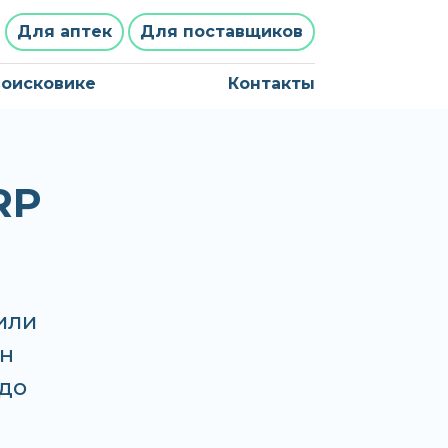
Для аптек
Для поставщиков
поисковике
Контакты
RP
или
он
 до