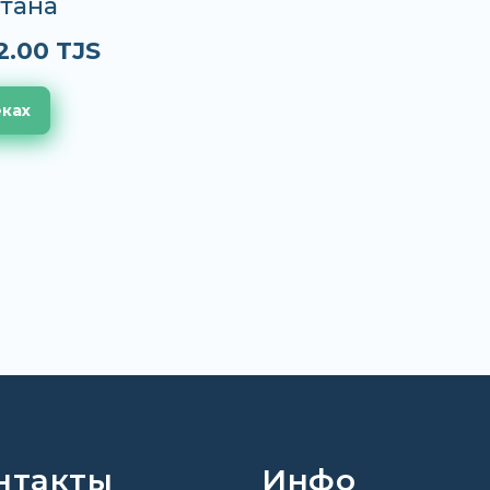
тана
2.00 TJS
еках
нтакты
Инфо