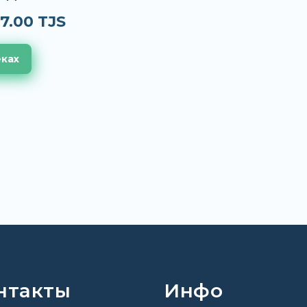
7.00 TJS
еках
нтакты
Инфо