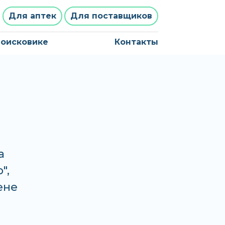
Для аптек
Для поставщиков
поисковике
Контакты
а
",
ене