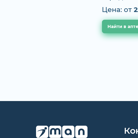
Цена: от
2
Найти в апт
Ко