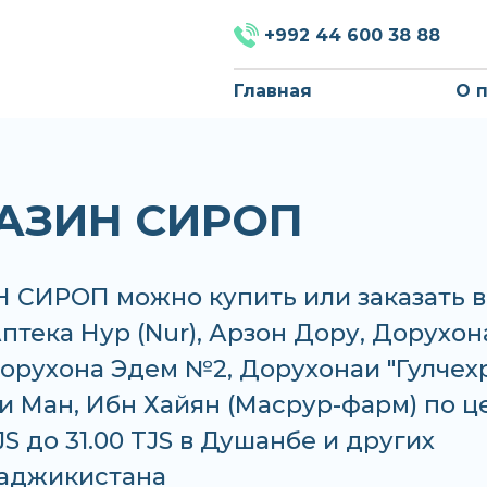
+992 44 600 38 88
Главная
О 
АЗИН СИРОП
 СИРОП можно купить или заказать в
Аптека Нур (Nur), Арзон Дору, Дорухон
орухона Эдем №2, Дорухонаи "Гулчехр
и Ман, Ибн Хайян (Масрур-фарм) по ц
TJS до 31.00 TJS в Душанбе и других
Таджикистана