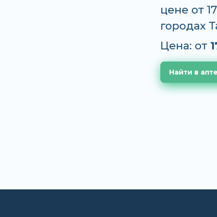
цене от 1
городах 
Цена: от
1
Найти в апт