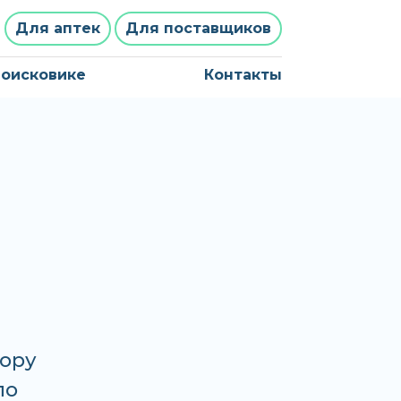
Для аптек
Для поставщиков
поисковике
Контакты
Дору
по