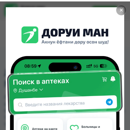
Доруи ман
✕
Установить
Найти лекарства стало еще легче.
ЛИПРИМАР ТБ 10МГ
№100
ЛИПРИМАР ТБ 10МГ №100 можно купить или
заказать в аптеках, Арча, Нишон №1, Нишон №3,
Пульс, Релакс №1, Самсон фарм по цене от 42.00
TJS до 292.00 TJS в Душанбе и других городах
Таджикистана