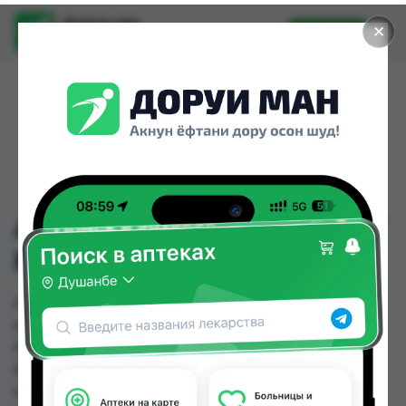
Доруи ман
✕
Установить
Найти лекарства стало еще легче.
АМОД-БИС ТБ 5МГ/5МГ
№30
АМОД-БИС ТБ 5МГ/5МГ №30 можно купить или
заказать в аптеках, Аптека + 24/7, Аптека
Алфавит, Ватан №1, Ватан №2, Дору Фарм №20,
Дору фарм №7, Дорухона Аптечка-TJ №3 по
цене от 45.00 TJS до 51.40 TJS в Душанбе и