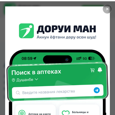
Доруи ман
✕
Установить
Найти лекарства стало еще легче.
АНУЗОЛ СУПАЗИТОРИ
АНУЗОЛ СУПАЗИТОРИ можно купить или
заказать в аптеках, Эколайф по цене от 10.00 TJS
в Душанбе и других городах Таджикистана
Цена: от
10.00 TJS