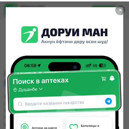
Доруи ман
✕
Установить
Найти лекарства стало еще легче.
АНВИМАКС ПАКЕТИК
№12
АНВИМАКС ПАКЕТИК №12 можно купить или
заказать в аптеках, Дорухона Эвалар, КВД
Дорухона, КВД Дорухона №2, Мадад Фарм 156
по цене от 43.00 TJS до 60.00 TJS в Душанбе и
других городах Таджикистана