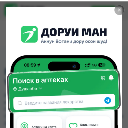
Доруи ман
✕
Установить
Найти лекарства стало еще легче.
PROGESTAN 100 MG
WEICHKAPSELN 30 ST.
PROGESTAN 100 MG WEICHKAPSELN 30 ST.
можно купить или заказать в аптеках, Дорухона
Олмони №1, Дорухона Олмони №2, Дорухона
Олмони №3 по цене от 120.00 TJS до 120.00 TJS в
Душанбе и других городах Таджикистана