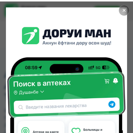
Доруи ман
✕
Установить
Найти лекарства стало еще легче.
AMLODIPIN BESILAT
ABZ 10 MG
TABLETTEN100 ST.
AMLODIPIN BESILAT ABZ 10 MG TABLETTEN100
ST. можно купить или заказать в аптеках,
Дорухона Олмони №1, Дорухона Олмони №2,
Дорухона Олмони №3 по цене от 40.00 TJS до