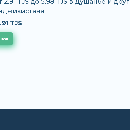
т 2.91 TJS до 5.98 TJS в Душанбе и дру
Таджикистана
.91 TJS
еках