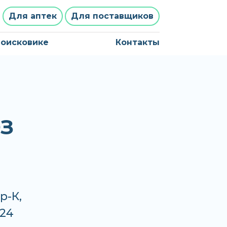
Для аптек
Для поставщиков
поисковике
Контакты
З
р-К,
 24