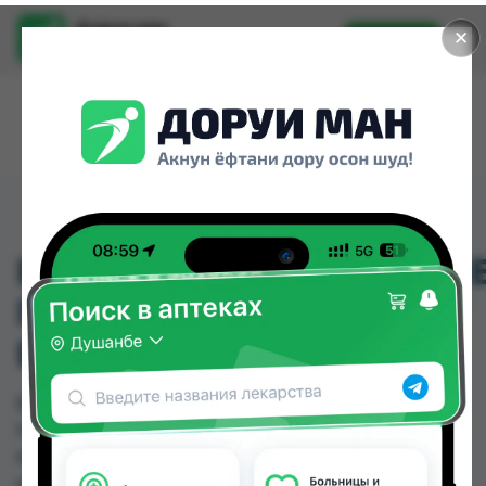
Доруи ман
✕
Установить
Найти лекарства стало еще легче.
ВОДОНЕПРОНИЦАЕМЫ
ПОЛОСКИ HANSAPLAST
EXTRA ROBUST
ВОДОНЕПРОНИЦАЕМЫЕ ПОЛОСКИ
HANSAPLAST EXTRA ROBUST можно купить или
заказать в аптеках, Дорухона Олмони №1 по
цене от 81.00 TJS в Душанбе и других городах