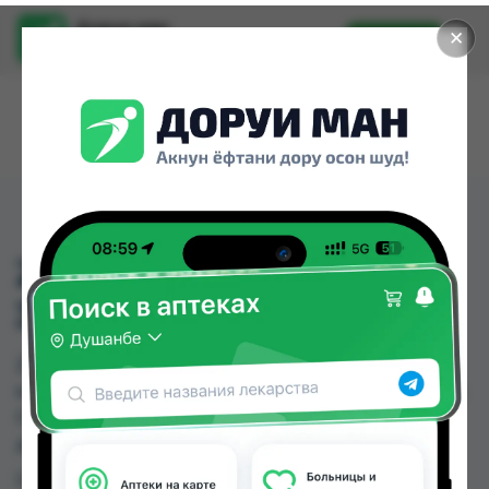
Доруи ман
✕
Установить
Найти лекарства стало еще легче.
ZOPICLON ABZ 7.5 MG (
ЗОПИКЛОН) № 10 ТАБ
ZOPICLON ABZ 7.5 MG ( ЗОПИКЛОН) № 10 ТАБ
можно купить или заказать в аптеках, Дорухона
Олмони №1 по цене от 70.00 TJS в Душанбе и
других городах Таджикистана
Цена: от
70.00 TJS