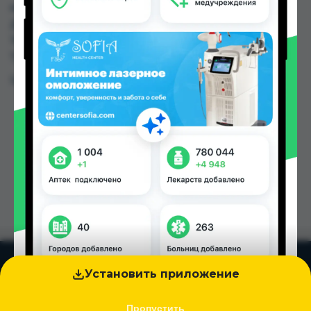
или заказать в аптеках, Дорухона Олмони №1,
Дорухона Олмони №2 по цене от 110.00 TJS до
110.00 TJS в Душанбе и других городах
Таджикистана
Цена: от
110.00 TJS
Установить приложение
Пропустить