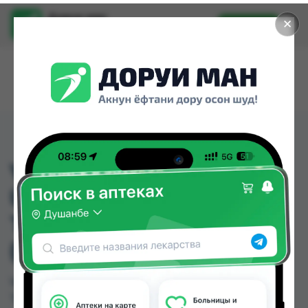
Доруи ман
✕
Установить
Найти лекарства стало еще легче.
VOLTAREN DOLO 25 MG
ÜBERZOGENE
TABLETTEN 20 ST
(ВОЛТАРЕН)
VOLTAREN DOLO 25 MG ÜBERZOGENE
TABLETTEN 20 ST (ВОЛТАРЕН) можно купить