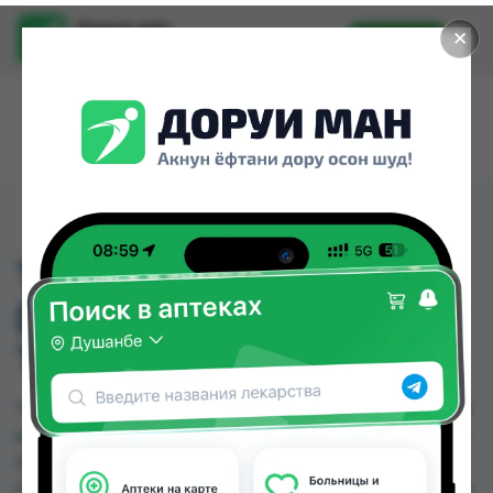
Доруи ман
✕
Установить
Найти лекарства стало еще легче.
THOMAPYRIN INTENSIV
(ЗОМАПИРИН)№ 20
ТАБ
THOMAPYRIN INTENSIV (ЗОМАПИРИН)№ 20 ТАБ
можно купить или заказать в аптеках, Дорухона
Олмони №1, Дорухона Олмони №2, Дорухона
Олмони №3 по цене от 150.00 TJS до 150.00 TJS в