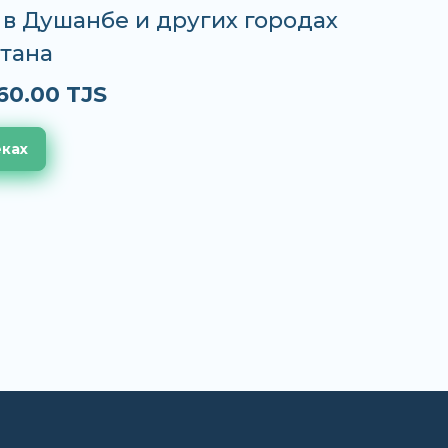
S в Душанбе и других городах
тана
60.00 TJS
еках