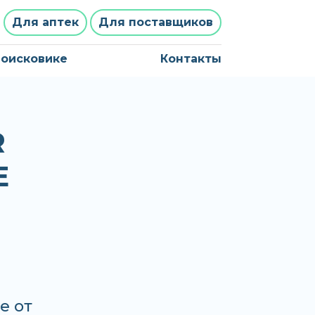
Для аптек
Для поставщиков
поисковике
Контакты
R
Е
е от