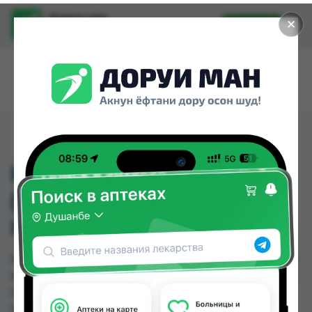
Доруи ман
✕
Установить
Найти лекарства стало еще легче.
NASIVIN NASENSPRAY
(НАЗИВИН
НАЗЕНСПРЕЙ)
NASIVIN NASENSPRAY (НАЗИВИН НАЗЕНСПРЕЙ)
можно купить или заказать в аптеках, Дорухона
Олмони №1, Дорухона Олмони №2 по цене от
100.00 TJS до 100.00 TJS в Душанбе и других