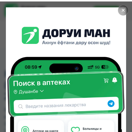
Доруи ман
✕
Установить
Найти лекарства стало еще легче.
KAMISTAT BABY
(КАМИСТАД БЕЙБИ)
20МЛ
KAMISTAT BABY (КАМИСТАД БЕЙБИ) 20МЛ
можно купить или заказать в аптеках, Дорухона
Олмони №1, Дорухона Олмони №2 по цене от
200.00 TJS до 200.00 TJS в Душанбе и других