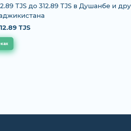
12.89 TJS до 312.89 TJS в Душанбе и др
Таджикистана
12.89 TJS
еках