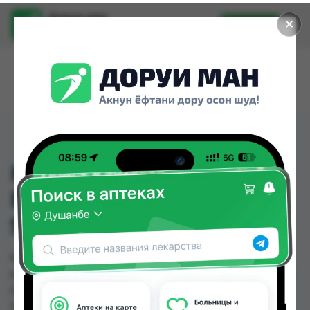
Доруи ман
✕
Установить
Найти лекарства стало еще легче.
KALINOR
BRAUSETABLETTEN 15
ST (КАЛИНОР)
KALINOR BRAUSETABLETTEN 15 ST (КАЛИНОР)
можно купить или заказать в аптеках, Дорухона
Олмони №1, Дорухона Олмони №2 по цене от
115.82 TJS до 115.82 TJS в Душанбе и других