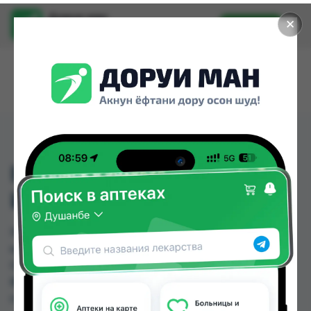
Доруи ман
✕
Установить
Найти лекарства стало еще легче.
INFECTOMOX 250 MG (
ИНФЕКТОМОКС)
INFECTOMOX 250 MG ( ИНФЕКТОМОКС) можно
купить или заказать в аптеках, Дорухона
Олмони №1, Дорухона Олмони №2 по цене от
86.48 TJS до 86.48 TJS в Душанбе и других
городах Таджикистана