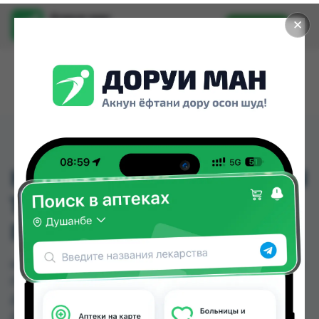
Доруи ман
✕
Установить
Найти лекарства стало еще легче.
HYDROCORTISON-POS N
1%( ГИДРОПОРТИСОН-
ПОС)
HYDROCORTISON-POS N 1%( ГИДРОПОРТИСОН-
ПОС) можно купить или заказать в аптеках,
Дорухона Олмони №1 по цене от 80.27 TJS в
Душанбе и других городах Таджикистана