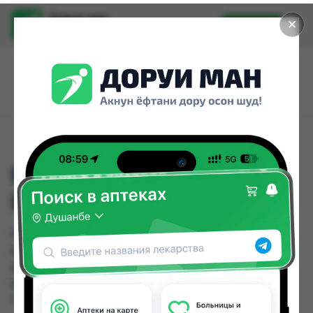
Доруи ман
✕
Установить
Найти лекарства стало еще легче.
HUGSTAR, АССОРТ.
ЦВЕТА
HUGSTAR, АССОРТ. ЦВЕТА можно купить или
заказать в аптеках, Дорухона Олмони №1,
Дорухона Олмони №2 по цене от 50.00 TJS до
50.00 TJS в Душанбе и других городах
Таджикистана