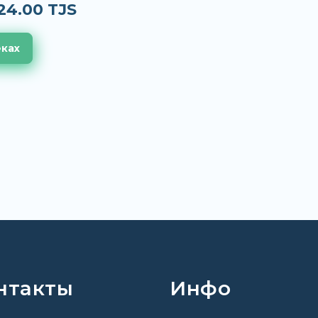
24.00 TJS
еках
нтакты
Инфо