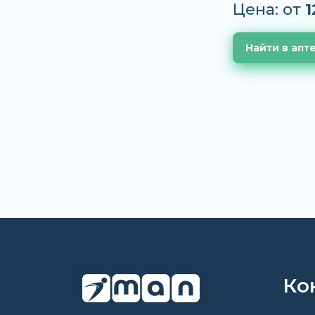
Цена: от
1
Найти в апт
Ко