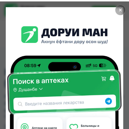
Доруи ман
✕
Установить
Найти лекарства стало еще легче.
HAMETUM WUND
(ХАМЕТУМ)
HAMETUM WUND (ХАМЕТУМ) можно купить или
заказать в аптеках, Дорухона Олмони №1 по
цене от 120.12 TJS в Душанбе и других городах
Таджикистана
Цена: от
120.12 TJS