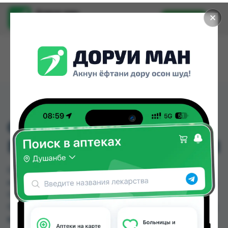
Доруи ман
✕
Установить
Найти лекарства стало еще легче.
GRANU FINK 500 MG(
ГРАНУ ФИНК)№ 40 КАП
GRANU FINK 500 MG( ГРАНУ ФИНК)№ 40 КАП
можно купить или заказать в аптеках, Дорухона
Олмони №1, Дорухона Олмони №2, Дорухона
Олмони №3 по цене от 460.00 TJS до 500.00 TJS
в Душанбе и других городах Таджикистана