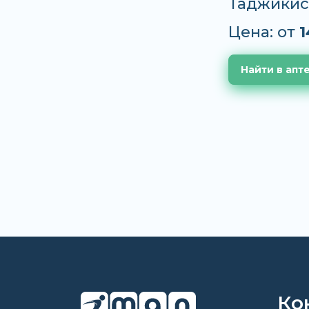
Таджикис
Цена: от
1
Найти в апт
Ко