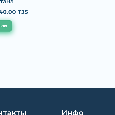
тана
40.00 TJS
еках
нтакты
Инфо