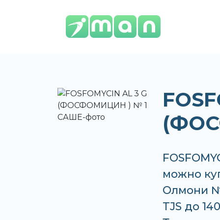
FOSF
(ФОС
FOSFOMYC
можно куп
Олмони №1
TJS до 14