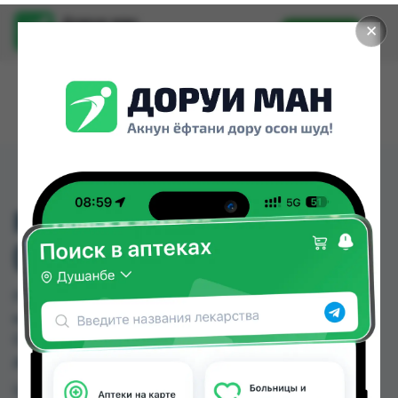
Доруи ман
✕
Установить
Найти лекарства стало еще легче.
FEMIBION MENOPAUSE
( ФЕМИБИОН)
FEMIBION MENOPAUSE ( ФЕМИБИОН) можно
купить или заказать в аптеках, Дорухона
Олмони №1 по цене от 1155.00 TJS в Душанбе и
других городах Таджикистана
Цена: от
1155.00 TJS