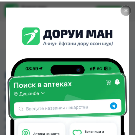
Доруи ман
✕
Установить
Найти лекарства стало еще легче.
ESOMEPRAZOL ARISTO
20MG ( ЭЗОМЕПРАЗОЛ)
№ 15 ТАБ
ESOMEPRAZOL ARISTO 20MG ( ЭЗОМЕПРАЗОЛ)
№ 15 ТАБ можно купить или заказать в аптеках,
Дорухона Олмони №1, Дорухона Олмони №2,
Дорухона Олмони №3 по цене от 40.00 TJS до