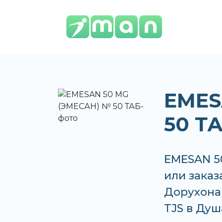
EMES
50 Т
EMESAN 5
или заказ
Дорухона 
TJS в Душ