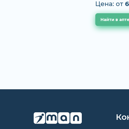
Цена: от
6
Найти в апт
Ко