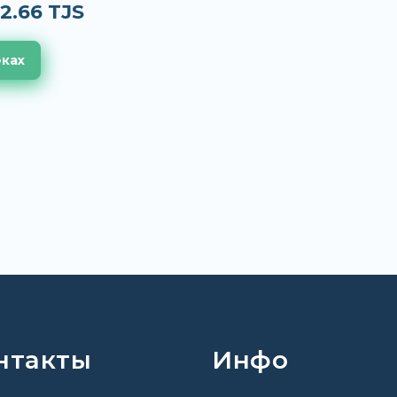
2.66 TJS
еках
нтакты
Инфо