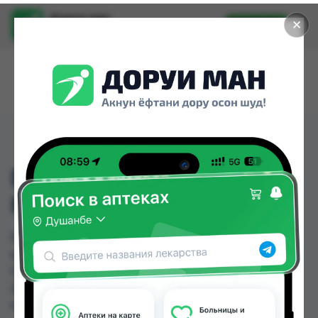
Доруи ман
✕
Установить
Найти лекарства стало еще легче.
DR SPECIAL ALOE
HYDRO ACTIVE, 75 МЛ
DR SPECIAL ALOE HYDRO ACTIVE, 75 МЛ можно
купить или заказать в аптеках, Дорухона
Олмони №1, Дорухона Олмони №2 по цене от
220.00 TJS до 240.00 TJS в Душанбе и других
городах Таджикистана