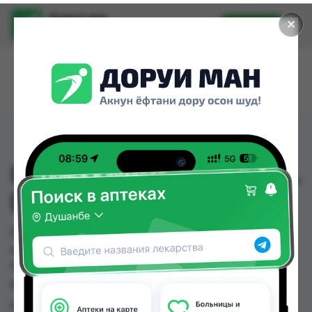
Доруи ман
✕
Установить
Найти лекарства стало еще легче.
DIMETIN ADGC 1 MG GEL
(ДИМЕТИН)
DIMETIN ADGC 1 MG GEL (ДИМЕТИН) можно
купить или заказать в аптеках, Дорухона
Олмони №1 по цене от 62.66 TJS в Душанбе и
других городах Таджикистана
Цена: от
62.66 TJS