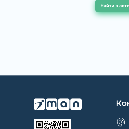
Найти в апт
Ко