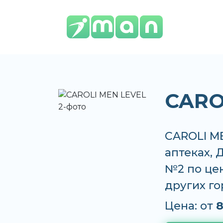
CARO
CAROLI ME
аптеках,
№2 по цен
других г
Цена: от
8