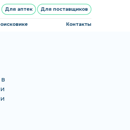
Для аптек
Для поставщиков
поисковике
Контакты
 в
ни
 и