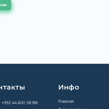
еках
нтакты
Инфо
Главная
+992 44 600 38 88