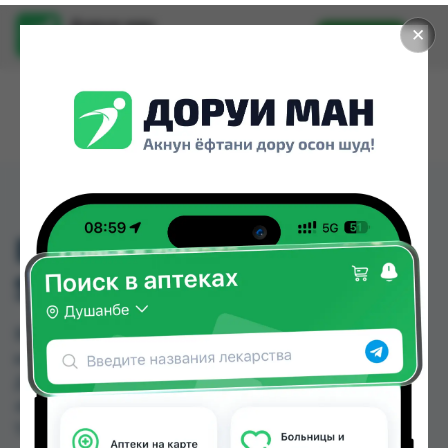
Доруи ман
✕
Установить
Найти лекарства стало еще легче.
BLISTEX MED PLUS
STICK SPF 15
BLISTEX MED PLUS STICK SPF 15 можно купить
или заказать в аптеках, Дорухона Олмони №1,
Дорухона Олмони №2 по цене от 36.00 TJS до
40.00 TJS в Душанбе и других городах
Таджикистана