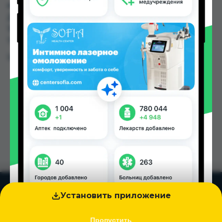
или заказать в аптеках, Дорухона Олмони №1,
Дорухона Олмони №2 по цене от 150.00 TJS до
150.00 TJS в Душанбе и других городах
Таджикистана
Цена: от
150.00 TJS
Установить приложение
Пропустить