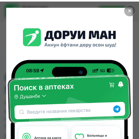
Доруи ман
✕
Установить
Найти лекарства стало еще легче.
ГУБКА ИЗ ПОРОЛОНА
5ШТ
ГУБКА ИЗ ПОРОЛОНА 5ШТ можно купить или
заказать в аптеках, Нишон №3, Эколайф по цене
от 12.00 TJS до 12.00 TJS в Душанбе и других
городах Таджикистана
Цена: от
12.00 TJS