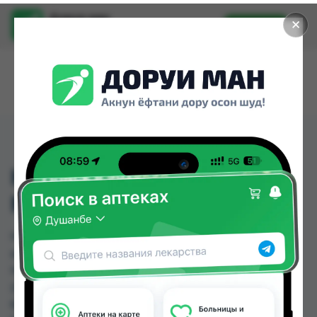
Доруи ман
✕
Установить
Найти лекарства стало еще легче.
HOURS GOLD АСАЛ -
МЁД
HOURS GOLD АСАЛ - МЁД можно купить или
заказать в аптеках, Арча, Дору Фарм №20,
Нишон №3, Саховат (Гулбаҳор), Саховат
(Панҷшанбе), Эколайф по цене от 28.00 TJS до
60.00 TJS в Душанбе и других городах