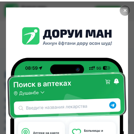
Доруи ман
✕
Установить
Найти лекарства стало еще легче.
ВИТАНОЛ СИРОП
150МЛ
ВИТАНОЛ СИРОП 150МЛ можно купить или
заказать в аптеках, Абубакри Карим, Авиценна,
АЗИЗ ВАКО , Алишер-К, Амирӣ, Аптека + 24/7,
Аптека Алфавит по цене от 41.80 TJS до 57.50 TJS
в Душанбе и других городах Таджикистана