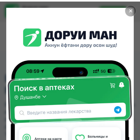
Доруи ман
✕
Установить
Найти лекарства стало еще легче.
ВИТАМИН Д3 1МЛ АМП
№10 ИРАН
ВИТАМИН Д3 1МЛ АМП №10 ИРАН можно купить
или заказать в аптеках, Zoirpharm.tj, Авиценна,
Амирӣ, Аптека + 24/7, Аптека АХРОМ, Аптека Вита,
Аптека Нур (Nur) по цене от 22.00 TJS до 258.80
TJS в Душанбе и других городах Таджикистана