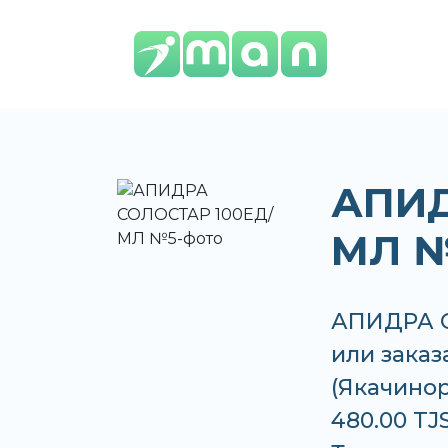
АПИД
МЛ 
АПИДРА С
или заказ
(Якачинор
480.00 TJ