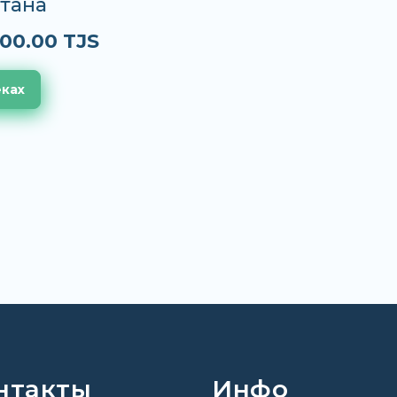
тана
00.00 TJS
еках
нтакты
Инфо