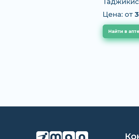
Таджикис
Цена: от
3
Найти в апт
Ко