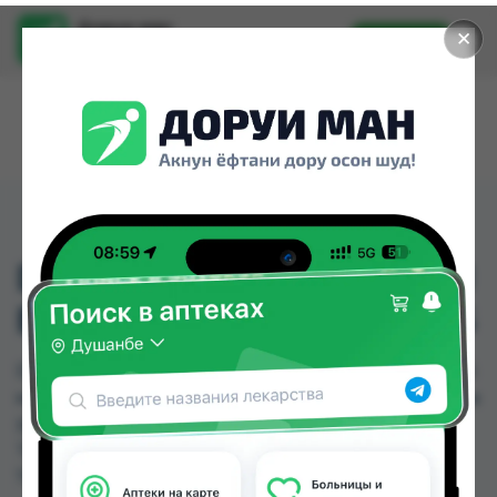
Доруи ман
✕
Установить
Найти лекарства стало еще легче.
D-02 ГОЛЕНОСТОПНЫЙ
БАНДАЖ НА ШНУРКЕ S
D-02 ГОЛЕНОСТОПНЫЙ БАНДАЖ НА ШНУРКЕ S
можно купить или заказать в аптеках, Арча, Арча
(медтехник), Ориёнфарм 74 по цене от 236.00
TJS до 236.00 TJS в Душанбе и других городах
Таджикистана