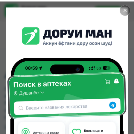
Доруи ман
✕
Установить
Найти лекарства стало еще легче.
АКУЧЕК ТЕСТ №50
АКУЧЕК ТЕСТ №50 можно купить или заказать в
аптеках, Дорухона Махсус, КВД Дорухона,
Мадад фарм 56, Мадад фарм 7, Махсус по цене
от 145.00 TJS до 189.00 TJS в Душанбе и других
городах Таджикистана
Цена: от
145.00 TJS