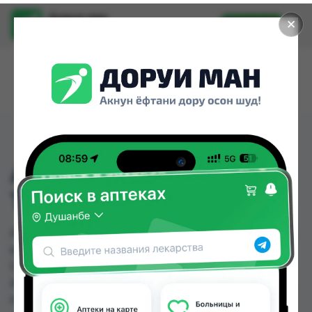
Доруи ман
✕
Установить
Найти лекарства стало еще легче.
АДАПТОЛ 300МГ
ТАБЛЕТКА №20
АДАПТОЛ 300МГ ТАБЛЕТКА №20 можно купить
или заказать в аптеках, Саховати Истаравшан,
GS Дорухона, Аптека АХРОМ, Аптека Вита,
Аптека Нур (Nur), Аптека ЧДММ Мадад-57, Арча
по цене от 38.00 TJS до 105.60 TJS в Душанбе и