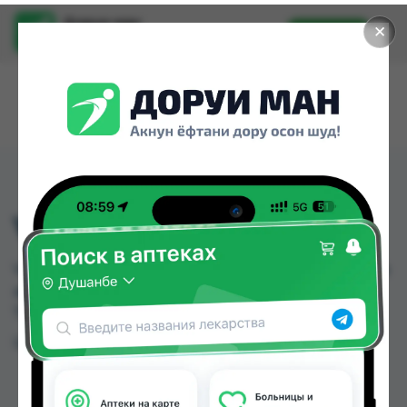
Доруи ман
✕
Установить
Найти лекарства стало еще легче.
VITAMIN B12, 30 ML
VITAMIN B12, 30 ML можно купить или заказать в
аптеках Душанбе и других городах
Таджикистана
Цена: от
TJS