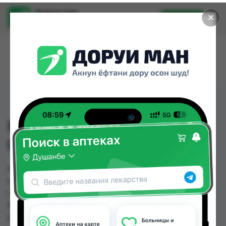
Доруи ман
✕
Установить
Найти лекарства стало еще легче.
MARINOX PROBIOTIC
ULTRA CAPS №30
MARINOX PROBIOTIC ULTRA CAPS №30 можно
купить или заказать в аптеках, Дорухона
Олмони №1, Дорухона Олмони №3, Дусти
Фарма по цене от 84.99 TJS до 110.00 TJS в
Душанбе и других городах Таджикистана