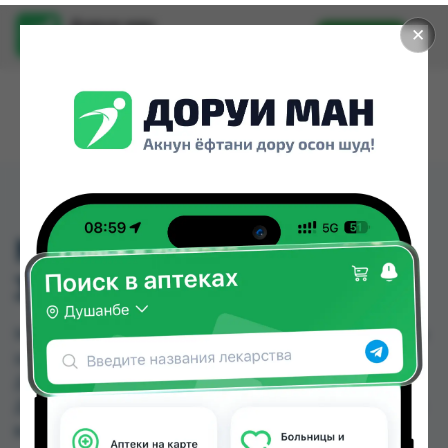
Доруи ман
✕
Установить
Найти лекарства стало еще легче.
MARINOX OMEGA 3 №
30 КАП
MARINOX OMEGA 3 № 30 КАП можно купить или
заказать в аптеках, Дорухона Олмони №1,
Дорухона Олмони №2, Дорухона Олмони №3,
Дусти Фарма по цене от 127.00 TJS до 150.00 TJS
в Душанбе и других городах Таджикистана