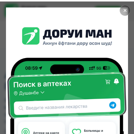
Доруи ман
✕
Установить
Найти лекарства стало еще легче.
АНТИПОЛИЦАЙ
ПАСТИЛКИ №
АНТИПОЛИЦАЙ ПАСТИЛКИ № можно купить
или заказать в аптеках, Арча, Ватан №2 по цене
от 12.00 TJS до 15.00 TJS в Душанбе и других
городах Таджикистана
Цена: от
12.00 TJS