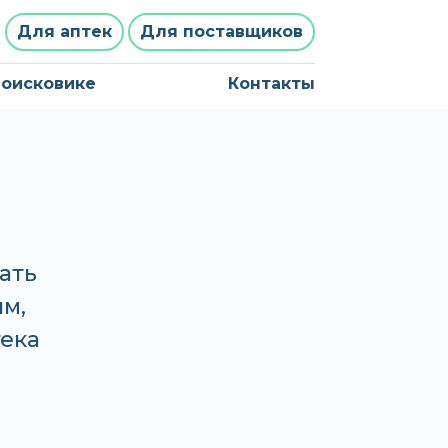
Для аптек
Для поставщиков
поисковике
Контакты
ать
им,
тека