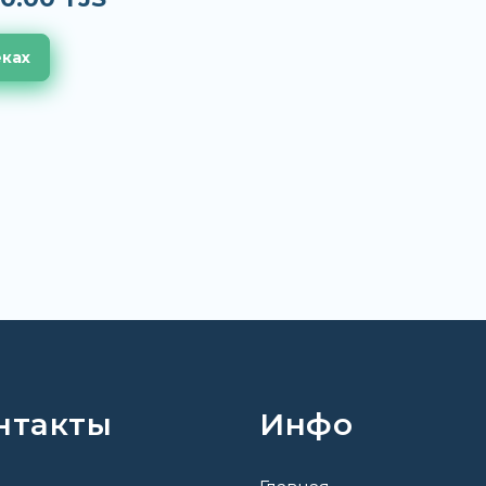
еках
нтакты
Инфо