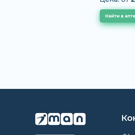
Найти в апт
Ко