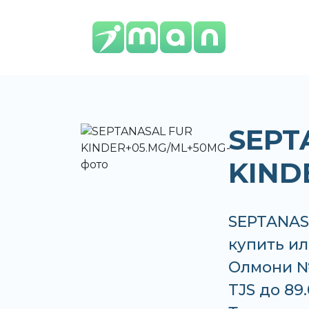
SEPT
KIND
SEPTANAS
купить ил
Олмони №
TJS до 89