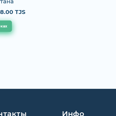
тана
8.00 TJS
еках
нтакты
Инфо