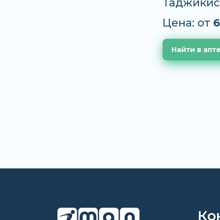
Таджикис
Цена: от
6
Найти в апт
Ко